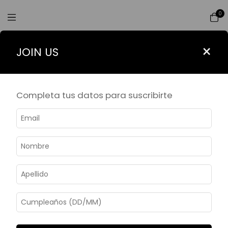
0
Filtrar
×
JOIN US
Inicio
>
BIJOUX
>
BRAZALETES & PULSERAS
BRAZALETES &
Completa tus datos para suscribirte
PULSERAS